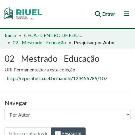
(current)
Entrar
Orientações e Normas
Início
CECA - CENTRO DE EDUCAÇÃO, COMUNICAÇÃO E ARTES
02 - Mestrado - Educação
Pesquisar por Autor
Comunidades e Coleções
02 - Mestrado - Educação
Busca no Repositório
URI Permanente para esta coleção
http://repositorio.uel.br/handle/123456789/107
Navegar
Navegando 02 - Mestrado - Educação por 
Pesquisar