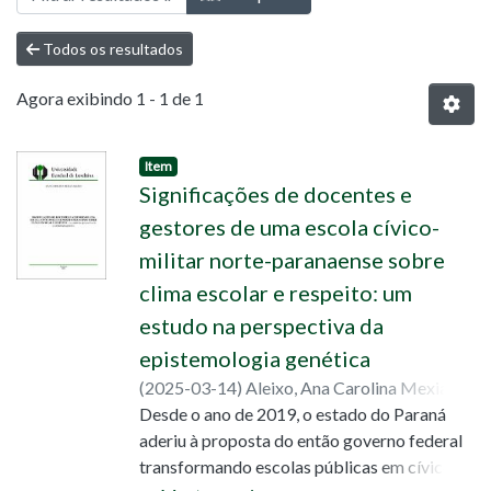
Todos os resultados
Agora exibindo
1 - 1 de 1
Item
Significações de docentes e
gestores de uma escola cívico-
militar norte-paranaense sobre
clima escolar e respeito: um
estudo na perspectiva da
epistemologia genética
(
2025-03-14
)
Aleixo, Ana Carolina Mexia
;
Oliveira, Francismara Neves de
Desde o ano de 2019, o estado do Paraná
;
Silva, Sônia
Bessa da Costa Nicacio
aderiu à proposta do então governo federal
;
Lopes, Ricardo
transformando escolas públicas em cívico-