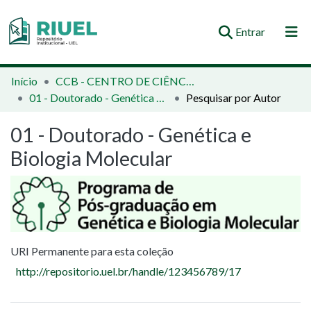
(current)
Entrar
Orientações e Normas
Início
CCB - CENTRO DE CIÊNCIAS BIOLÓGICAS
01 - Doutorado - Genética e Biologia Molecular
Pesquisar por Autor
Comunidades e Coleções
01 - Doutorado - Genética e
Busca no Repositório
Biologia Molecular
URI Permanente para esta coleção
http://repositorio.uel.br/handle/123456789/17