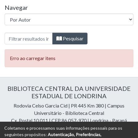
Navegar
Navegando 01 - Doutorado - Genética e Bi
Pesquisar
Erro ao carregar itens
BIBLIOTECA CENTRAL DA UNIVERSIDADE
ESTADUAL DE LONDRINA
Rodovia Celso Garcia Cid | PR 445 Km 380 | Campus
Universitário - Biblioteca Central
Cx. Postal 10.011 | CEP 86.057-970 | Londrina - Paraná
Contatos: e-mail:
riuel@uel.br
| fone: 43 3371-4409
Coletamos e processamos suas informações pessoais para os
seguintes propósitos:
Autenticação, Preferências,